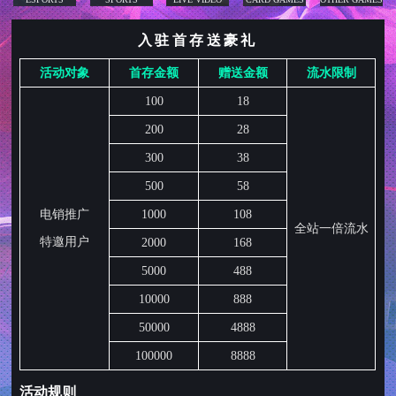
入驻首存送豪礼
活动对象
首存金额
赠送金额
流水限制
100
18
200
28
300
38
500
58
电销推广
1000
108
全站一倍流水
特邀用户
2000
168
5000
488
10000
888
50000
4888
100000
8888
活动规则